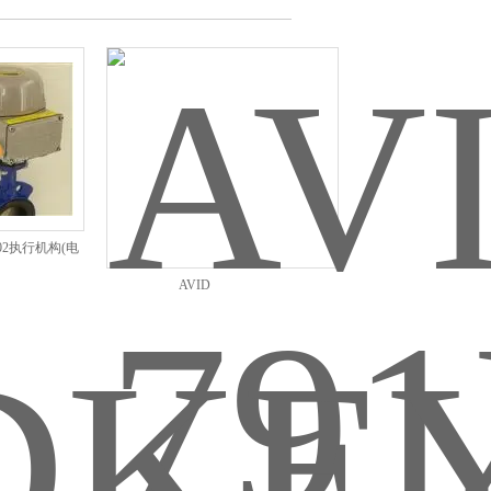
F02执行机构(电
)
AVID
791N024DWD1MN00KEYSTONE
二位五通电磁阀