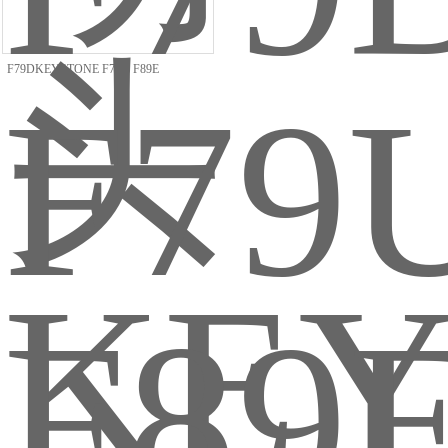
F79DKEYSTONE F79U F89E
漏气维修 密封维修