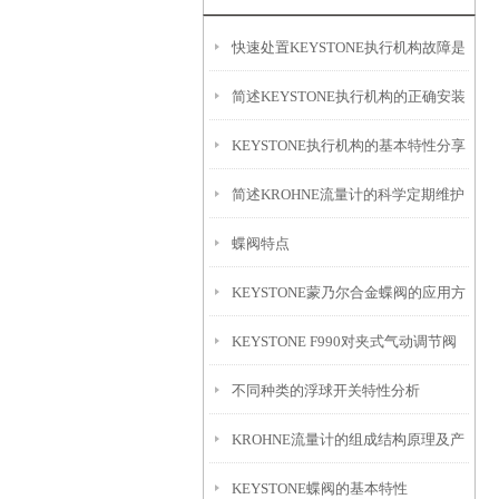
快速处置KEYSTONE执行机构故障是
简述KEYSTONE执行机构的正确安装
保障系统连续稳定的核心
KEYSTONE执行机构的基本特性分享
步骤
简述KROHNE流量计的科学定期维护
蝶阀特点
保养方法
KEYSTONE蒙乃尔合金蝶阀的应用方
KEYSTONE F990对夹式气动调节阀
向
不同种类的浮球开关特性分析
设计要点
KROHNE流量计的组成结构原理及产
KEYSTONE蝶阀的基本特性
品优势介绍