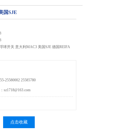
美国SJE
3
3
球开关 意大利MAC3 美国SJE 德国REIFA
25580002 25585780
z1718@163.com
点击收藏