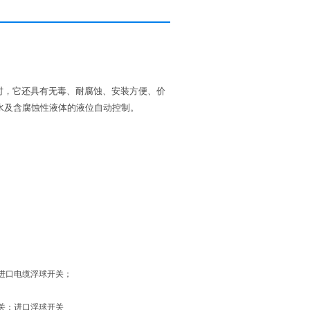
时，它还具有无毒、耐腐蚀、安装方便、价
水及含腐蚀性液体的液位自动控制。
进口电缆浮球开关；
关；进口浮球开关