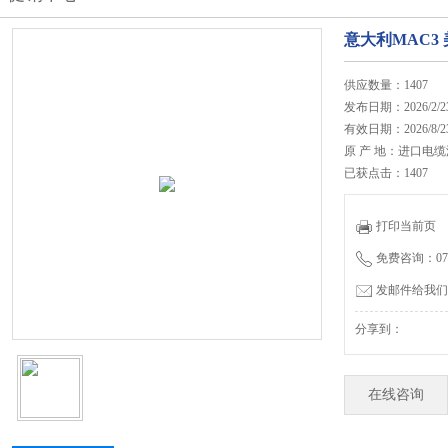
意大利MAC3 
供应数量：1407
发布日期：2026/2/2
有效日期：2026/8/2
原 产 地：进口电缆浮
已获点击：1407
打印当前页
免费咨询：0755-
发邮件给我们：s
分享到：
在线咨询