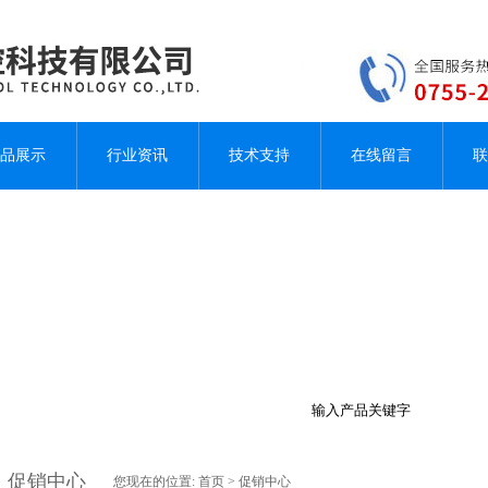
品展示
行业资讯
技术支持
在线留言
联
促销中心
您现在的位置:
首页
>
促销中心