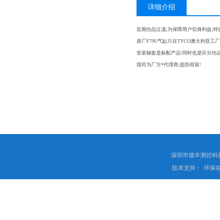
详细介绍
近期仿品泛滥;为保障用户切身利益;特
原厂F79U气缸只在TYCO澳大利亚工
安装轴套是标配产品\同时也是区分仿
我司为厂方*代理商;提防假冒!
深圳市德丰测控科
技术支持：
环保