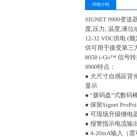
详细介绍
SIGNET 9900变送
度,压力, 温度,
12-32 VDC供电
供可用于接受第三方的
8058 i-Go™ 信
9900特点：
● 大尺寸自感应背
显示
● “拨码盘”式数码
● 保留Signet Pr
● 可现场升级继电
● 报警指示电流输出
● 4-20mA输入（需