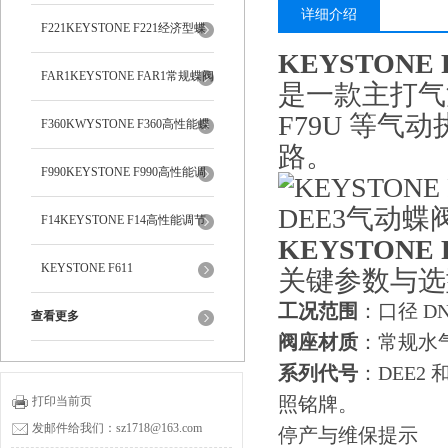
详细介绍
F221KEYSTONE F221经济型蝶
KEYSTONE 
阀
FAR1KEYSTONE FAR1常规蝶阀
是一款主打
气
F79U 等
F360KWYSTONE F360高性能蝶
路。
阀
F990KEYSTONE F990高性能调
节蝶阀
F14KEYSTONE F14高性能调节
KEYSTONE 
蝶阀
KEYSTONE F611
关键参数与选
工况范围
：口径 DN
查看更多
阀座材质
：常规水气
系列代号
：DEE2
照铭牌。
打印当前页
发邮件给我们：sz1718@163.com
停产与维保提示