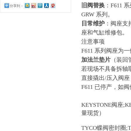
旧阀替换
：F611
分享到：
GRW 系列。
日常维护
：阀座支
座和气缸维修包。
注意事项
F611 系列阀座为
加法兰垫片
（装回
若现场不具备拆轴取
直接撬出/压入阀
F611 已停产，如
KEYSTONE阀座;
量现货）
TYCO蝶阀密封圈;TY