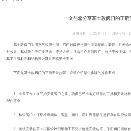
一文与您分享基士敦阀门的正确
发布日期：2025-04-22 浏览次数：8
基士敦阀门采用充气式密封圈，启闭时阀板与密封圈无接触，磨损小且寿命长
封效果。其优势在于切换迅速、维护方便，且适用介质范围广，包括干燥固体、
其卫生级材质和结构设计满足严格安全要求。
下面是
基士敦阀门
的正确安装步骤，详细介绍每个步骤的操作要点：
1、准备工作：在开始安装阀门之前，确保已经准备好所需的工具和安装材料
配件齐全。
2、检查阀门：仔细检查阀体、阀盘、阀杆、密封圈等部件是否存在瑕疵或损
3、确认安装位置：根据设计图纸和工艺要求确定安装位置，保证阀门能够有