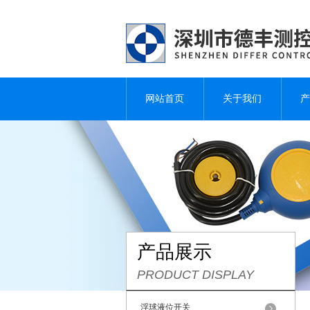
网站首页
关于我们
产
产品展示
PRODUCT DISPLAY
浮球液位开关