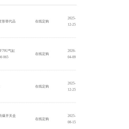
2025-
接变形替代品
在线定购
12-25
ne F79U气缸
2026-
在线定购
6 065
04-09
2025-
2
在线定购
12-25
2K防爆开关盒
2025-
在线定购
08-15