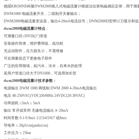
德国KROHNE科隆DWM2000插入式电磁流量计根据法拉第电磁感应定律，用于
DWM1000 电磁流量开关，二线制开关量输出；
DWM2000电磁流量变送器，输出4-20mA电流信号；DWM2000D型带LCD显示和
dwm2000
电磁流量计
特点
：
可测量口径≥DN50(2")管道
安装操作简便，维护费用低，低功耗
无运动部件，压力损失小，不需维修
可在测量状态下更换电子部件
广泛的应用领域，如污水，冷水，自来水的处理
若用户管道口径大于DN1000，可选用加长型
dwm2000
电磁流量计
技术参数：
电源输出 DWM 1000 两线制 DWM 2000 4-20mA电流输出
电压 48-250VAC(VDC)50/60Hz 24VDC(20-30VAC)
功率损耗 ≤5mA ≤ 5mA
输出 常开或常闭 无缘电流输出 4~20mA
时间常数 0.1-9.9m/s 1/2/3/4/5/6/7 或8m/s
导电率 ≥ 20μS/cm(μmho/cm)
工作压力 ≤ 25bar