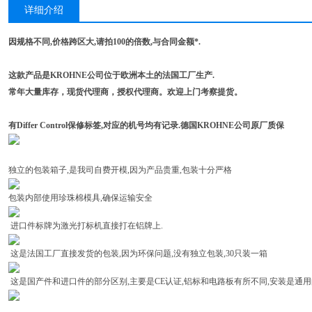
详细介绍
因规格不同,价格跨区大,请拍100的倍数,与合同金额*.
这款产品是KROHNE公司位于欧洲本土的法国工厂生产.
常年大量库存，现货代理商，授权代理商。欢迎上门考察提货。
有Differ Control保修标签,对应的机号均有记录.德国KROHNE公司原厂质保
独立的包装箱子,是我司自费开模,因为产品贵重,包装十分严格
包装内部使用珍珠棉模具,确保运输安全
进口件标牌为激光打标机直接打在铝牌上.
这是法国工厂直接发货的包装,因为环保问题,没有独立包装,30只装一箱
这是国产件和进口件的部分区别,主要是CE认证,铝标和电路板有所不同,安装是通用