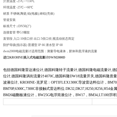
介质温度 -25℃~+150℃
环境温度 -25℃~+60℃
材质 不锈钢,陶瓷,铂(电极),铸铝(壳体)
管道安装
标准尺寸 ≥DN50(2")
连接套管 带G1螺纹
直管段 入口:10倍口径 出口:5倍口径,视流动状态而定
防护等级(指示器) 普通型 IP 66 潜水型 IP 68
dwm2000电磁流量计适用范围：测量导电液体，胶体和悬浮液的流量
进口KROHNE插入式电磁流量计DWM2000D
包括德国科隆雷达液位计,德国科隆转子流量计,德国科隆电磁流量计,
位计,德国科隆涡街流量计4070C,德国科隆DW18流量开关,德国科隆
波液位计, KROHNE-克罗尼：OPTIFLEX1300C导波雷达料位计，BM70
BM70P,6300C,7300C非接触式雷达料位.DK32,DK37,H250,H256,
BM26磁翻板液位计，BW25G电浮筒液位计，BW17，BM34,LT10